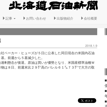
記事
お問い合わせ
出版物紹介
会社概要
退
2018.1.9
社ベーカー・ヒューズが５日に公表した同日現在の米国内石油
２基。前週から５基減少した。
過剰懸念が後退。原油は買いが優勢となり、米国産標準油種Ｗ
月物は８日、前週末比２９㌣高のバレル６１㌦７３㌣で大方の取