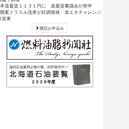
■本道最賃１１３１円に 道最賃審議会が答申
■懸案ドラスル洗車が好調推移 道エネチャレンジ
新道東
購読お申込み
２０２６年度