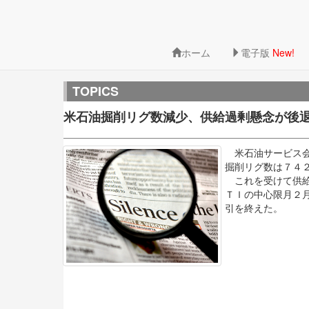
ホーム
電子版
New!
TOPICS
米石油掘削リグ数減少、供給過剰懸念が後
米石油サービス会
掘削リグ数は７４
これを受けて供給
ＴＩの中心限月２
引を終えた。