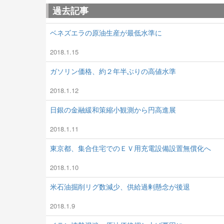
過去記事
ベネズエラの原油生産が最低水準に
2018.1.15
ガソリン価格、約２年半ぶりの高値水準
2018.1.12
日銀の金融緩和策縮小観測から円高進展
2018.1.11
東京都、集合住宅でのＥＶ用充電設備設置無償化へ
2018.1.10
米石油掘削リグ数減少、供給過剰懸念が後退
2018.1.9