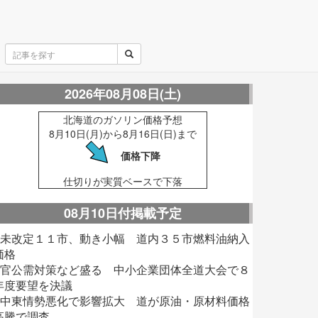
2026年08月08日(土)
北海道のガソリン価格予想
8月10日(月)から8月16日(日)まで
価格下降
仕切りが実質ベースで下落
08月10日付掲載予定
■未改定１１市、動き小幅 道内３５市燃料油納入
価格
■官公需対策など盛る 中小企業団体全道大会で８
年度要望を決議
■中東情勢悪化で影響拡大 道が原油・原材料価格
高騰で調査