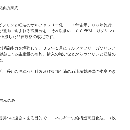
製油所集約
ソリンと軽油のサルファフリー化（０３年告示、０８年施行）
と軽油に含まれる硫黄分を、それ以前の１００PPM（ガソリン）
で低減した品質規格の改定です。
脱硫能力を増強して、０５年１月にサルファフリーガソリンと
増強による生産量の制約、輸入の減少などからガソリンと軽油の
た。
、系列の沖縄石油精製及び東邦石油の石油精製設備の廃棄のき
告示のみ
境への適合を図る目的で「エネルギー供給構造高度化法」（以