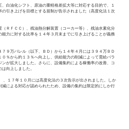
、白油化シフト、原油の重軽格差拡大等に対応する目的で、１
率の引き上げを目標とする規制が告示されました（高度化法１次
（ＲＦＣＣ）、残油熱分解装置（コーカー等）、残油水素化分
の能力に対する比率を１４年３月末までに引き上げることが義務
７９万バレル（以下、ＢＤ）から１４年４月には３９４万ＢＤ
１０％から約１３％へ向上し、供給能力の削減によって需給バラ
ジンが拡大しました。さらに、設備集約による稼働率の改善、コ
力は向上しました。
 、１７年１０月には高度化法の３次告示が出されました。しか
削減による対応が認められたため、設備の集約は限定的にしか行