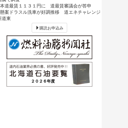
■本道最賃１１３１円に 道最賃審議会が答申
■懸案ドラスル洗車が好調推移 道エネチャレンジ
新道東
購読お申込み
２０２６年度