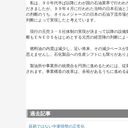
私は、９０年代半ば以降にわが国の石油業界で行われた
だきましたが、９９年４月に行われた当時の日本石油と
の判断のうち、オイルメジャーズの日本の石油下流市場
判断によって実現したと考えています。
現行の元売３・５社体制の実現が決まって以降の設備集
断もＥＮＥＯＳをはじめとする元売の経営陣の判断によ
燃料油の内需は減少し、近い将来、その減少ペースが加
思えませんし、石化製品への生産シフトにも限りがあり
製油所や事業所の統廃合を円滑に進めるためには、従業
されます。事業構造の改革は、余裕があるうちに進める
過去記事
容易ではない中東情勢の正常化