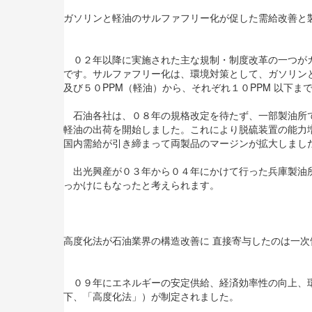
ガソリンと軽油のサルファフリー化が促した需給改善と
０２年以降に実施された主な規制・制度改革の一つがガ
です。サルファフリー化は、環境対策として、ガソリン
及び５０PPM（軽油）から、それぞれ１０PPM 以下ま
石油各社は、０８年の規格改定を待たず、一部製油所で
軽油の出荷を開始しました。これにより脱硫装置の能力
国内需給が引き締まって両製品のマージンが拡大しまし
出光興産が０３年から０４年にかけて行った兵庫製油所
っかけにもなったと考えられます。
高度化法が石油業界の構造改善に 直接寄与したのは一次
０９年にエネルギーの安定供給、経済効率性の向上、環
下、「高度化法」）が制定されました。