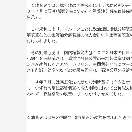
石油業界では、燃料油の内需減少に伴う供給過剰の是正
０年７月に石油精製設備にかかわる重質油分解装置装備
告示）。
この規制により、グループごとに残油流動接触分解装置
解装置などの重質油分解装置の能力合計の常圧蒸留装置
付けられました。
その効果もあり、国内精製能力は１０年３月末の日量４
へ約１８％削減され、重質油分解装置の平均装備率は約
ンスが改善したことで、ガソリン、中間留分ともにマー
スト削減・効率化などの効果も得られ、石油業界の収益
１４年７月には高度化法の新たな判断基準（２次告示）
し、いずれも常圧蒸留装置の能力削減において公称能力
われず、収益構造の改善にはつながりませんでした。
石油業界は自らの判断で 収益構造の改善を実現してきた