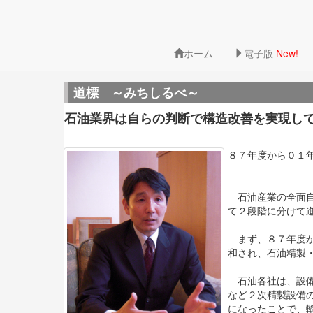
ホーム
電子版
New!
道標 ～みちしるべ～
石油業界は自らの判断で構造改善を実現し
８７年度から０１
石油産業の全面自
て２段階に分けて
まず、８７年度か
和され、石油精製
石油各社は、設備
など２次精製設備
になったことで、