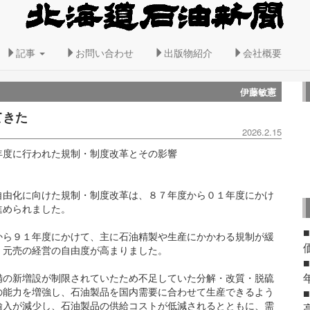
記事
お問い合わせ
出版物紹介
会社概要
伊藤敏憲
てきた
2026.2.15
年度に行われた規制・制度改革とその影響
由化に向けた規制・制度改革は、８７年度から０１年度にかけ
進められました。
ら９１年度にかけて、主に石油精製や生産にかかわる規制が緩
・元売の経営の自由度が高まりました。
の新増設が制限されていたため不足していた分解・改質・脱硫
の能力を増強し、石油製品を国内需要に合わせて生産できるよう
輸入が減少し、石油製品の供給コストが低減されるとともに、需