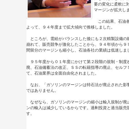
要の変化に柔軟に
マージンが拡大し
この結果、石油各
よって、９４年度まで拡大傾向で推移しました。
ところが、需給がバランスした後にも２次精製設備の能
崩れて、販売競争が激化したことから、９４年頃から９
間留分のマージンも縮小し、石油各社の業績は低迷しま
９５年度から０１年度にかけて第２段階の規制・制度改
廃、石油備蓄法の改正、ＳＳの転籍指導の廃止、セルフ
て、石油業界は全面自由化されました。
なお、「ガソリンのマージンは特石法が廃止された影響
ではありません。
なぜなら、ガソリンのマージンの縮小は輸入規制が廃止
ンの輸入は減少しているからです。過剰投資と過当販売
す。