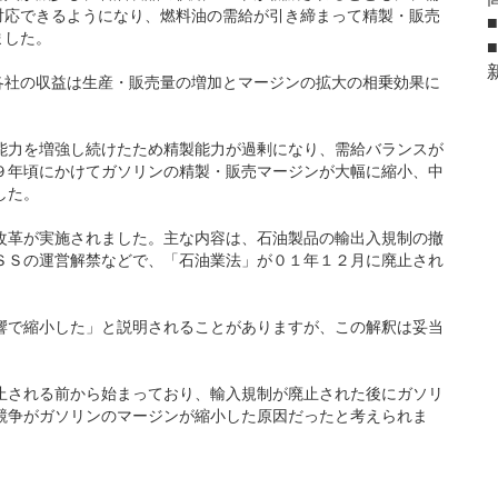
対応できるようになり、燃料油の需給が引き締まって精製・販売
ました。
社の収益は生産・販売量の増加とマージンの拡大の相乗効果に
力を増強し続けたため精製能力が過剰になり、需給バランスが
９年頃にかけてガソリンの精製・販売マージンが大幅に縮小、中
した。
革が実施されました。主な内容は、石油製品の輸出入規制の撤
ＳＳの運営解禁などで、「石油業法」が０１年１２月に廃止され
で縮小した」と説明されることがありますが、この解釈は妥当
される前から始まっており、輸入規制が廃止された後にガソリ
競争がガソリンのマージンが縮小した原因だったと考えられま