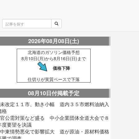
2026年08月08日(土)
北海道のガソリン価格予想
8月10日(月)から8月16日(日)まで
価格下降
仕切りが実質ベースで下落
08月10日付掲載予定
■未改定１１市、動き小幅 道内３５市燃料油納入
価格
■官公需対策など盛る 中小企業団体全道大会で８
年度要望を決議
■中東情勢悪化で影響拡大 道が原油・原材料価格
高騰で調査