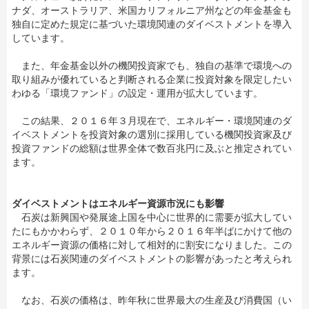
ナダ、オーストラリア、米国カリフォルニア州などの年金基金も
独自に定めた規定に基づいた環境関連のダイベストメントを導入
しています。
また、年金基金以外の機関投資家でも、独自の基準で環境への
取り組みが優れていると判断される企業に投資対象を限定したい
わゆる「環境ファンド」の設定・運用が拡大しています。
この結果、２０１６年３月現在で、エネルギー・環境関連のダ
イベストメントを投資対象の選別に採用している機関投資家及び
投資ファンドの総額は世界全体で数百兆円に及ぶと推定されてい
ます。
ダイベストメントはエネルギー資源市況にも影響
石炭は新興国や発展途上国を中心に世界的に需要が拡大してい
たにもかかわらず、２０１０年から２０１６年半ばにかけて他の
エネルギー資源の価格に対して相対的に割安になりました。この
背景には石炭関連のダイベストメントの影響があったと考えられ
ます。
なお、石炭の価格は、昨年秋に世界最大の生産及び消費国（い