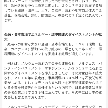
国のスワースモア大学が採択したのが最初とされており、その
後、欧米各国を中心に急速に拡大し、２０１７年３月現在で参加
している組織・団体は、大学、自治体、政府や地方自治体の年金
基金、保険会社、銀行、財団法人、教会など１千近くに及んでい
ます。
金融・資本市場でエネルギー・環境関連のダイベストメントが拡
大
経済への影響が大きい金融・資本市場でも、ＥＳＧ（環境・社
会・ガバナンス）活動への取り組みの一環としてエネルギー・環
境関連のダイベストメントを実施する組織が増えています。
例えば、ノルウェー政府の年金基金運用会社「ノルジェス・バ
ンク・インベストメント・マネジメント」が２０１２年に石炭に
関するダイベストメントを導入しましたが、その対象は年々拡大
され、２０１６年の規定は、事業活動の３０％以上を石炭関連事
業が占める、もしくは売上の３０％以上を石炭関連事業から得て
いる企業を投資先から除外するという内容で、対象企業数は世界
の著名企業だけで２３９社に及んでいます。その中には日本の電
力会社も含まれております。
ノルウェー以外に、スウェーデン、デンマーク、オランダ、カ