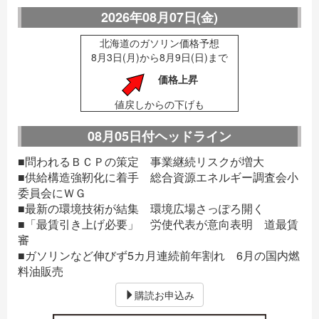
2026年08月07日(金)
北海道のガソリン価格予想
8月3日(月)から8月9日(日)まで
価格上昇
値戻しからの下げも
08月05日付ヘッドライン
■問われるＢＣＰの策定 事業継続リスクが増大
■供給構造強靭化に着手 総合資源エネルギー調査会小
委員会にＷＧ
■最新の環境技術が結集 環境広場さっぽろ開く
■「最賃引き上げ必要」 労使代表が意向表明 道最賃
審
■ガソリンなど伸びず5カ月連続前年割れ 6月の国内燃
料油販売
購読お申込み