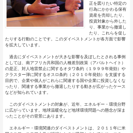
正を図りたい特定の
行為にかかわる保有
資産を売却したり、
投資対象から外した
り、事業から撤退し
たり、これらを促し
たりする行動のことです。このダイベストメントが各方面で影響
を拡大しています。
過去にダイベストメントが大きな影響を及ぼしたとされる事例
としては、南アフリカ共和国の人種差別政策（アパルトヘイト）
の是正、対人地雷禁止に関するオタワ条約（１９９９年発効）や
クラスター弾に関するオスロ条約（２０１０年発効）を支援する
目的で、企業や個人がこれらに関連する国や企業に投資しなくな
ったり、関連する事業から撤退したりする動きが広がったケース
などが知られています。
このダイベストメントの対象が、近年、エネルギー・環境分野
に広がっています。地球温暖化など地球環境問題への懸念が深ま
ったことがその背景にあります。
エネルギー・環境関連のダイベストメントは、２０１１年に米