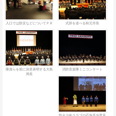
入口では防災などについてＰＲ
式辞を述べる秋元市長
隊員らを前に決意表明する大島
消防音楽隊ミニコンサート
局長
防火少年クラブの応急手当普及