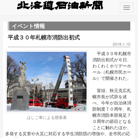
イベント情報
平成３０年札幌市消防出初式
2018.1.15
平成３０年札幌市
消防出初式が６日、
わくわくホリデーホ
ール（札幌市民ホー
ル）で開催された。
冒頭、秋元克広札
幌市長が式辞を述
べ、今年が自治体消
防制度７０周年、札
幌市消防本部発足７
はしご車による懸垂幕
０周年の節目となる
ことに触れたほか、
多発する災害や火災に対応する学生消防団の増強や、全市民の応