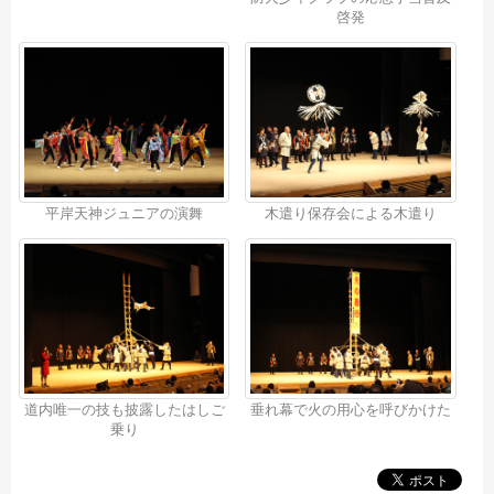
啓発
平岸天神ジュニアの演舞
木遣り保存会による木遣り
道内唯一の技も披露したはしご
垂れ幕で火の用心を呼びかけた
乗り