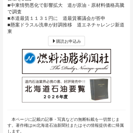
■中東情勢悪化で影響拡大 道が原油・原材料価格高騰
で調査
■本道最賃１１３１円に 道最賃審議会が答申
■懸案ドラスル洗車が好調推移 道エネチャレンジ新道
東
購読お申込み
２０２６年度
本ページに記載の記事・写真などの無断転載を一切禁じま
す。著作権は㈱北海道石油新聞社またはその情報提供者に帰属
します。