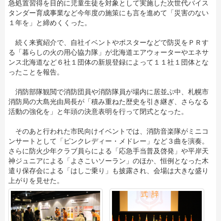
急処置習得を目的に児童生徒を対象として実施した次世代バイス
タンダー育成事業など今年度の施策にも言を進めて「災害のない
１年を」と締めくくった。
続く来賓紹介で、自社イベントやポスターなどで防災をＰＲす
る「暮らしの火の用心協力隊」が北海道エアウォーターやエネサ
ンス北海道など６社１団体の新規登録によって１１社１団体とな
ったことを報告。
消防部隊観閲で消防団員や消防隊員が場内に居並ぶ中、札幌市
消防局の大島光由局長が「積み重ねた歴史を引き継ぎ、さらなる
活動の強化を」と年頭の決意表明を行って閉式となった。
そのあと行われた市民向けイベントでは、消防音楽隊がミニコ
ンサートとして「ピンクレディー・メドレー」など３曲を演奏。
さらに防火少年クラブ員らによる「応急手当普及啓発」や平岸天
神ジュニアによる「よさこいソーラン」のほか、恒例となった木
遣り保存会による「はしご乗り」も披露され、会場は大きな盛り
上がりを見せた。