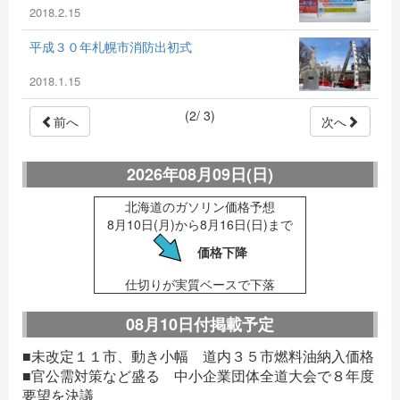
2018.2.15
平成３０年札幌市消防出初式
2018.1.15
(2/ 3)
前へ
次へ
2026年08月09日(日)
北海道のガソリン価格予想
8月10日(月)から8月16日(日)まで
価格下降
仕切りが実質ベースで下落
08月10日付掲載予定
■未改定１１市、動き小幅 道内３５市燃料油納入価格
■官公需対策など盛る 中小企業団体全道大会で８年度
要望を決議