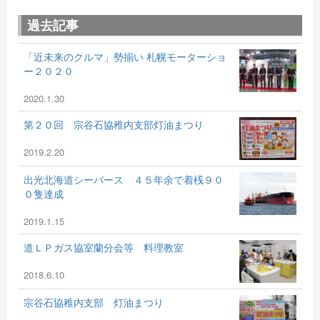
過去記事
「近未来のクルマ」勢揃い 札幌モーターショ
ー２０２０
2020.1.30
第２０回 宗谷石協稚内支部灯油まつり
2019.2.20
出光北海道シーバース ４５年余で着桟９０
０隻達成
2019.1.15
道ＬＰガス協室蘭分会等 料理教室
2018.6.10
宗谷石協稚内支部 灯油まつり